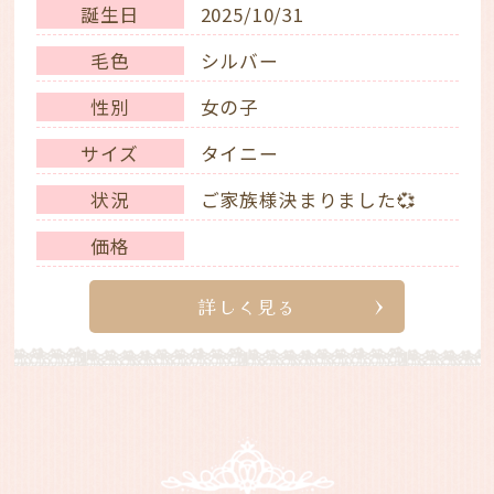
誕生日
2025/10/31
毛色
シルバー
性別
女の子
サイズ
タイニー
状況
ご家族様決まりました💞
価格
詳しく見る