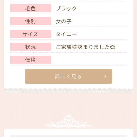
毛色
ブラック
性別
女の子
サイズ
タイニー
状況
ご家族様決まりました💞
価格
詳しく見る