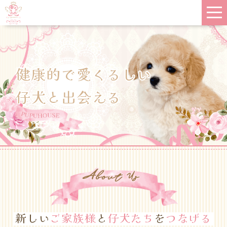
健康的で愛くるしい
仔犬と出会える
A
Bout Us
新しい
ご家族様
と
仔犬たち
を
つなげる